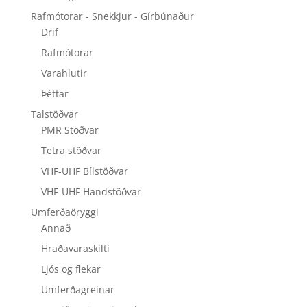
Rafmótorar - Snekkjur - Gírbúnaður
Drif
Rafmótorar
Varahlutir
Þéttar
Talstöðvar
PMR Stöðvar
Tetra stöðvar
VHF-UHF Bílstöðvar
VHF-UHF Handstöðvar
Umferðaöryggi
Annað
Hraðavaraskilti
Ljós og flekar
Umferðagreinar