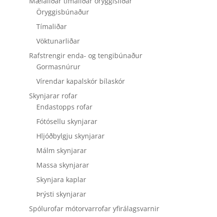
Mælaliðar tímaliðar öryggisliðar
Öryggisbúnaður
Tímaliðar
Vöktunarliðar
Rafstrengir enda- og tengibúnaður
Gormasnúrur
Vírendar kapalskór bílaskór
Skynjarar rofar
Endastopps rofar
Fótósellu skynjarar
Hljóðbylgju skynjarar
Málm skynjarar
Massa skynjarar
Skynjara kaplar
Þrýsti skynjarar
Spólurofar mótorvarrofar yfirálagsvarnir