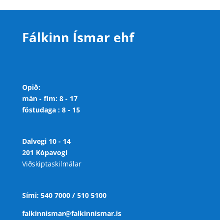
Fálkinn Ísmar ehf
Opið:
mán - fim: 8 - 17
föstudaga : 8 - 15
Dalvegi 10 - 14
201 Kópavogi
Viðskiptaskilmálar
Sími: 540 7000 / 510 5100
falkinnismar@falkinnismar.is