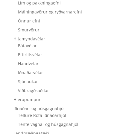
Lím og pakkningaefni
Málningavörur og ryðvarnarefni
Önnur efni
Smurvörur
Hitamyndavélar
Bátavélar
Eftirlitsvélar
Handvélar
Iðnaðarvélar
Sjónaukar
Viðbragðsaðilar
Hlerapumpur
Iðnaðar- og húsgagnahjól
Tellure Rota iðnaðarhjól
Tente vagna- og húsgagnahjól
Landmælingatæki