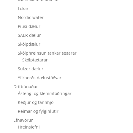
Lokar
Nordic water
Piusi dælur
SAER dælur
Skólpdælur
Skólphreinsun tankar tætarar
Skólptætarar
Sulzer dælur
Yfirborðs dælustöðvar
Drifbúnaður
Ástengi og klemmfóðringar
Keðjur og tannhjól
Reimar og fylgihlutir
Efnavörur
Hreinsiefni