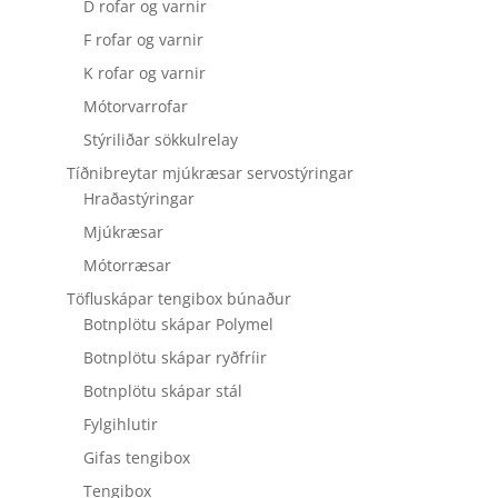
D rofar og varnir
F rofar og varnir
K rofar og varnir
Mótorvarrofar
Stýriliðar sökkulrelay
Tíðnibreytar mjúkræsar servostýringar
Hraðastýringar
Mjúkræsar
Mótorræsar
Töfluskápar tengibox búnaður
Botnplötu skápar Polymel
Botnplötu skápar ryðfríir
Botnplötu skápar stál
Fylgihlutir
Gifas tengibox
Tengibox