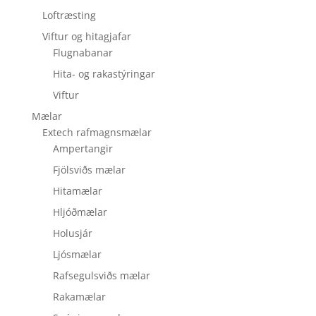
Loftræsting
Viftur og hitagjafar
Flugnabanar
Hita- og rakastýringar
Viftur
Mælar
Extech rafmagnsmælar
Ampertangir
Fjölsviðs mælar
Hitamælar
Hljóðmælar
Holusjár
Ljósmælar
Rafsegulsviðs mælar
Rakamælar