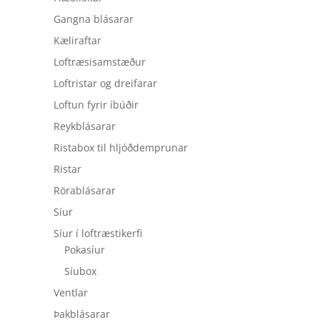
Gangna blásarar
Kæliraftar
Loftræsisamstæður
Loftristar og dreifarar
Loftun fyrir íbúðir
Reykblásarar
Ristabox til hljóðdemprunar
Ristar
Rörablásarar
Síur
Síur í loftræstikerfi
Pokasíur
Síubox
Ventlar
Þakblásarar