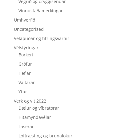
Vegrið og öryggisendar
Vinnustaðamerkingar
Umhverfið
Uncategorized
Vélapúðar og titringsvarnir
Vélstýringar
Borkerfi
Gröfur
Heflar
Valtarar
Ýtur
Verk og vit 2022
Dælur og víbratorar
Hitamyndavélar
Laserar
Loftræsting og brunalokur