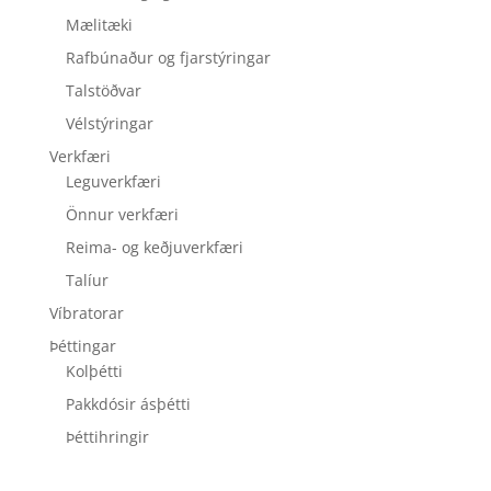
Mælitæki
Rafbúnaður og fjarstýringar
Talstöðvar
Vélstýringar
Verkfæri
Leguverkfæri
Önnur verkfæri
Reima- og keðjuverkfæri
Talíur
Víbratorar
Þéttingar
Kolþétti
Pakkdósir ásþétti
Þéttihringir