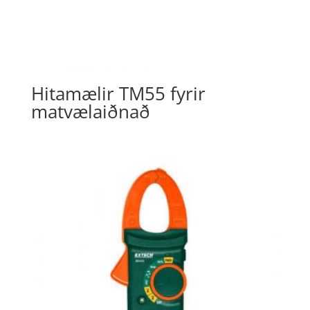
Hitamælir TM55 fyrir
matvælaiðnað