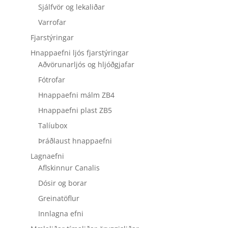
Sjálfvör og lekaliðar
Varrofar
Fjarstýringar
Hnappaefni ljós fjarstýringar
Aðvörunarljós og hljóðgjafar
Fótrofar
Hnappaefni málm ZB4
Hnappaefni plast ZB5
Talíubox
Þráðlaust hnappaefni
Lagnaefni
Aflskinnur Canalis
Dósir og borar
Greinatöflur
Innlagna efni