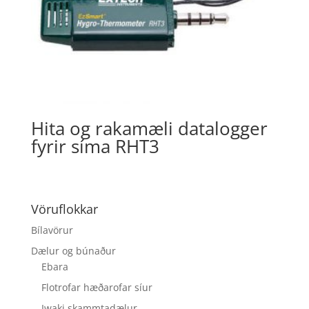
Hita og rakamæli datalogger
fyrir síma RHT3
Vöruflokkar
Bílavörur
Dælur og búnaður
Ebara
Flotrofar hæðarofar síur
Iwaki skammtadælur