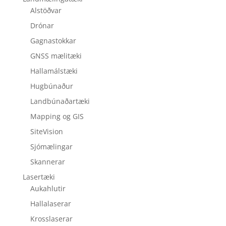
Alstöðvar
Drónar
Gagnastokkar
GNSS mælitæki
Hallamálstæki
Hugbúnaður
Landbúnaðartæki
Mapping og GIS
SiteVision
Sjómælingar
Skannerar
Lasertæki
Aukahlutir
Hallalaserar
Krosslaserar