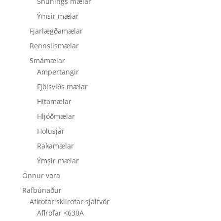
Snúnings mælar
Ýmsir mælar
Fjarlægðamælar
Rennslismælar
Smámælar
Ampertangir
Fjölsviðs mælar
Hitamælar
Hljóðmælar
Holusjár
Rakamælar
Ýmsir mælar
Önnur vara
Rafbúnaður
Aflrofar skilrofar sjálfvör
Aflrofar <630A