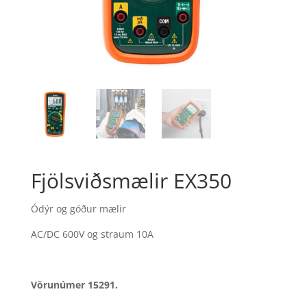
Fjölsviðsmælir EX350
Ódýr og góður mælir
AC/DC 600V og straum 10A
Vörunúmer 15291.