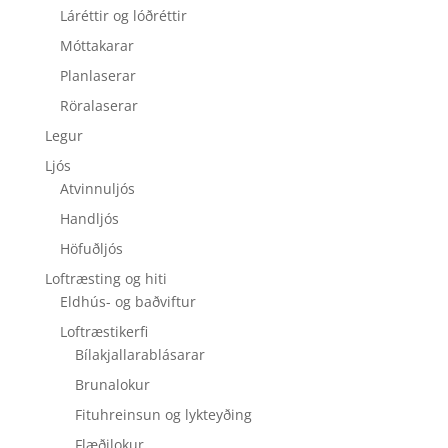
Láréttir og lóðréttir
Móttakarar
Planlaserar
Röralaserar
Legur
Ljós
Atvinnuljós
Handljós
Höfuðljós
Loftræsting og hiti
Eldhús- og baðviftur
Loftræstikerfi
Bílakjallarablásarar
Brunalokur
Fituhreinsun og lykteyðing
Flæðilokur